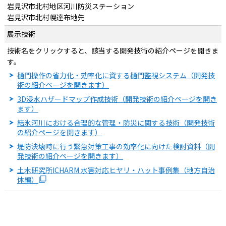
岩見沢市北村地区河川防災ステーション
岩見沢市北村幌達布地先
展示技術
技術名をクリックすると、該当する開発技術の紹介ページを開きま
す。
樋門操作の省力化・効率化に資する樋門監視システム（開発技
術の紹介ページを開きます）
3D浸水ハザードマップ作成技術（開発技術の紹介ページを開き
ます）
結氷河川における合理的な管理・防災に関する技術（開発技術
の紹介ページを開きます）
堤防決壊時に行う緊急対策工事の効率化に向けた検討資料（開
発技術の紹介ページを開きます）
土木研究所ICHARM 水害対応ヒヤリ・ハット事例集（地方自治
体編）