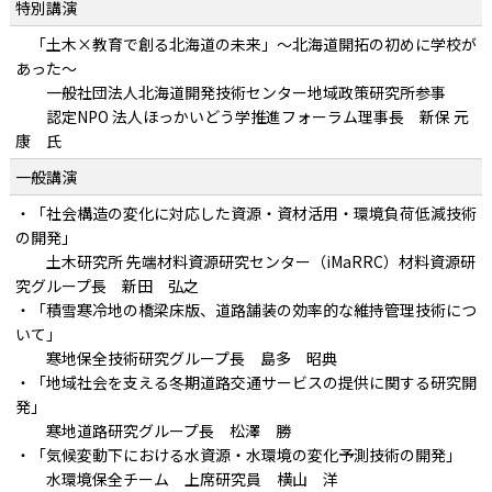
特別講演
「土木×教育で創る北海道の未来」～北海道開拓の初めに学校が
あった～
一般社団法人北海道開発技術センター地域政策研究所参事
認定NPO 法人ほっかいどう学推進フォーラム理事長 新保 元
康 氏
一般講演
・「社会構造の変化に対応した資源・資材活用・環境負荷低減技術
の開発」
土木研究所 先端材料資源研究センター（iMaRRC）材料資源研
究グループ長 新田 弘之
・「積雪寒冷地の橋梁床版、道路舗装の効率的な維持管理技術につ
いて」
寒地保全技術研究グループ長 島多 昭典
・「地域社会を支える冬期道路交通サービスの提供に関する研究開
発」
寒地道路研究グループ長 松澤 勝
・「気候変動下における水資源・水環境の変化予測技術の開発」
水環境保全チーム 上席研究員 横山 洋